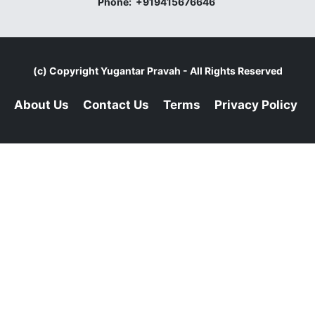
Phone:
+919415676646
(c) Copyright
Yugantar Pravah
- All Rights Reserved
About Us
Contact Us
Terms
Privacy Policy