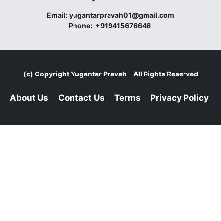
Email:
yugantarpravah01@gmail.com
Phone:
+919415676646
(c) Copyright
Yugantar Pravah
- All Rights Reserved
About Us
Contact Us
Terms
Privacy Policy