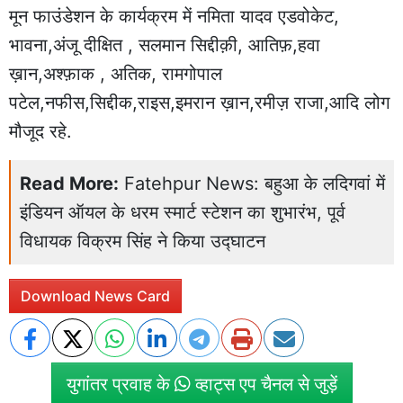
मून फाउंडेशन के कार्यक्रम में नमिता यादव एडवोकेट,
भावना,अंजू दीक्षित , सलमान सिद्दीक़ी, आतिफ़,हवा
ख़ान,अश्फ़ाक , अतिक, रामगोपाल
पटेल,नफीस,सिद्दीक,राइस,इमरान ख़ान,रमीज़ राजा,आदि लोग
मौजूद रहे.
Read More:
Fatehpur News: बहुआ के लदिगवां में
इंडियन ऑयल के धरम स्मार्ट स्टेशन का शुभारंभ, पूर्व
विधायक विक्रम सिंह ने किया उद्घाटन
Download News Card
युगांतर प्रवाह के
व्हाट्स एप चैनल से जुड़ें