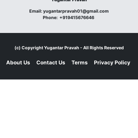
Email:
yugantarpravah01@gmail.com
Phone:
+919415676646
(c) Copyright
Yugantar Pravah
- All Rights Reserved
About Us
Contact Us
Terms
Privacy Policy