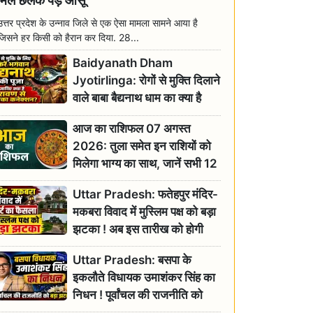
मिल छलक पड़े आंसू
उत्तर प्रदेश के उन्नाव जिले से एक ऐसा मामला सामने आया है
जिसने हर किसी को हैरान कर दिया. 28...
Baidyanath Dham
Jyotirlinga: रोगों से मुक्ति दिलाने
वाले बाबा बैद्यनाथ धाम का क्या है
रावण से संबंध? जानिए ज्योतिर्लिंग की
आज का राशिफल 07 अगस्त
महिमा
2026: तुला समेत इन राशियों को
मिलेगा भाग्य का साथ, जानें सभी 12
राशियों का दैनिक भाग्यफल
Uttar Pradesh: फतेहपुर मंदिर-
मकबरा विवाद में मुस्लिम पक्ष को बड़ा
झटका ! अब इस तारीख को होगी
सुनवाई
Uttar Pradesh: बसपा के
इकलौते विधायक उमाशंकर सिंह का
निधन ! पूर्वांचल की राजनीति को
बड़ा झटका, योगी ने जताया दुःख