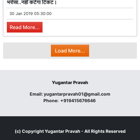
भरोसा..नहीं कटेगा टिकट।
30 Jan 2019 05:30:00
Read More...
Load More...
Yugantar Pravah
Email:
yugantarpravah01@gmail.com
Phone:
+919415676646
(c) Copyright
Yugantar Pravah
- All Rights Reserved