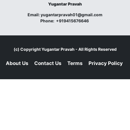
Yugantar Pravah
Email:
yugantarpravah01@gmail.com
Phone:
+919415676646
(c) Copyright
Yugantar Pravah
- All Rights Reserved
About Us
Contact Us
Terms
Privacy Policy