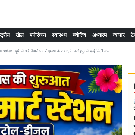
्ट्रीय
खेल
मनोरंजन
स्वास्थ्य
ज्योतिष
अध्यात्म
व्यापार
टे
r: यूपी में बड़े पैमाने पर सीएमओ के तबादले, फतेहपुर में इन्हें मिली कमान