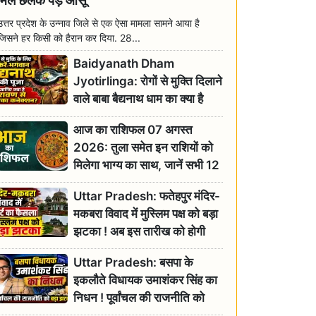
मिल छलक पड़े आंसू
उत्तर प्रदेश के उन्नाव जिले से एक ऐसा मामला सामने आया है
जिसने हर किसी को हैरान कर दिया. 28...
Baidyanath Dham
Jyotirlinga: रोगों से मुक्ति दिलाने
वाले बाबा बैद्यनाथ धाम का क्या है
रावण से संबंध? जानिए ज्योतिर्लिंग की
आज का राशिफल 07 अगस्त
महिमा
2026: तुला समेत इन राशियों को
मिलेगा भाग्य का साथ, जानें सभी 12
राशियों का दैनिक भाग्यफल
Uttar Pradesh: फतेहपुर मंदिर-
मकबरा विवाद में मुस्लिम पक्ष को बड़ा
झटका ! अब इस तारीख को होगी
सुनवाई
Uttar Pradesh: बसपा के
इकलौते विधायक उमाशंकर सिंह का
निधन ! पूर्वांचल की राजनीति को
बड़ा झटका, योगी ने जताया दुःख