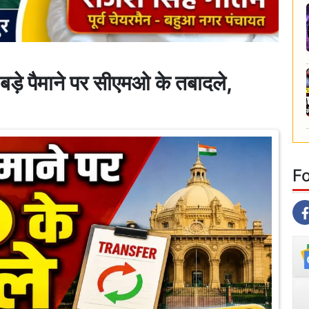
़े पैमाने पर सीएमओ के तबादले,
F