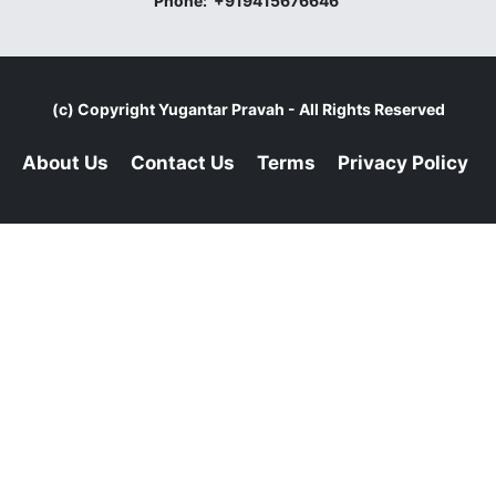
Phone:
+919415676646
(c) Copyright
Yugantar Pravah
- All Rights Reserved
About Us
Contact Us
Terms
Privacy Policy