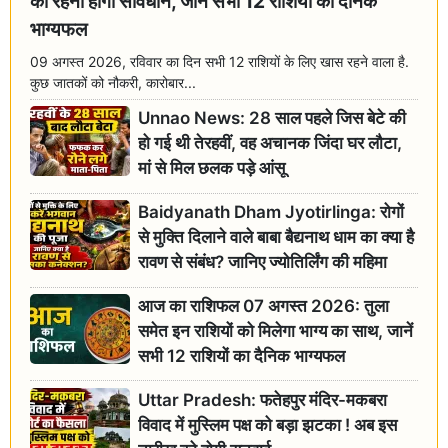
को रहना होगा सावधान, जानें सभी 12 राशियों का दैनिक
भाग्यफल
09 अगस्त 2026, रविवार का दिन सभी 12 राशियों के लिए खास रहने वाला है.
कुछ जातकों को नौकरी, कारोबार...
Unnao News: 28 साल पहले जिस बेटे की
हो गई थी तेरहवीं, वह अचानक जिंदा घर लौटा,
मां से मिल छलक पड़े आंसू
Baidyanath Dham Jyotirlinga: रोगों
से मुक्ति दिलाने वाले बाबा बैद्यनाथ धाम का क्या है
रावण से संबंध? जानिए ज्योतिर्लिंग की महिमा
आज का राशिफल 07 अगस्त 2026: तुला
समेत इन राशियों को मिलेगा भाग्य का साथ, जानें
सभी 12 राशियों का दैनिक भाग्यफल
Uttar Pradesh: फतेहपुर मंदिर-मकबरा
विवाद में मुस्लिम पक्ष को बड़ा झटका ! अब इस