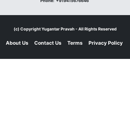
Phone:
+919415676646
(c) Copyright
Yugantar Pravah
- All Rights Reserved
About Us
Contact Us
Terms
Privacy Policy