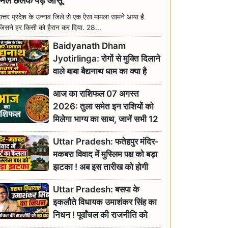
मिल छलक पड़े आंसू
उत्तर प्रदेश के उन्नाव जिले से एक ऐसा मामला सामने आया है
जिसने हर किसी को हैरान कर दिया. 28...
Baidyanath Dham
Jyotirlinga: रोगों से मुक्ति दिलाने
वाले बाबा बैद्यनाथ धाम का क्या है
रावण से संबंध? जानिए ज्योतिर्लिंग की
आज का राशिफल 07 अगस्त
महिमा
2026: तुला समेत इन राशियों को
मिलेगा भाग्य का साथ, जानें सभी 12
राशियों का दैनिक भाग्यफल
Uttar Pradesh: फतेहपुर मंदिर-
मकबरा विवाद में मुस्लिम पक्ष को बड़ा
झटका ! अब इस तारीख को होगी
सुनवाई
Uttar Pradesh: बसपा के
इकलौते विधायक उमाशंकर सिंह का
निधन ! पूर्वांचल की राजनीति को
बड़ा झटका, योगी ने जताया दुःख