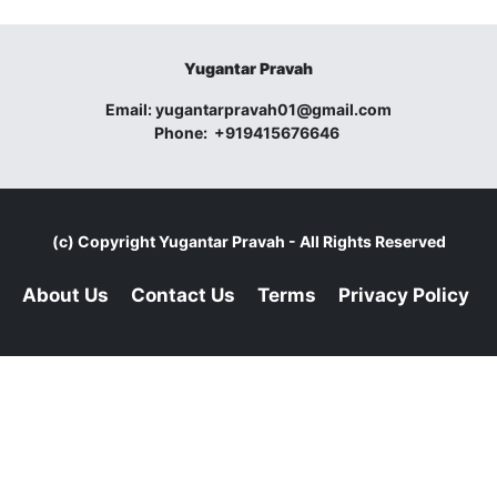
Yugantar Pravah
Email:
yugantarpravah01@gmail.com
Phone:
+919415676646
(c) Copyright
Yugantar Pravah
- All Rights Reserved
About Us
Contact Us
Terms
Privacy Policy