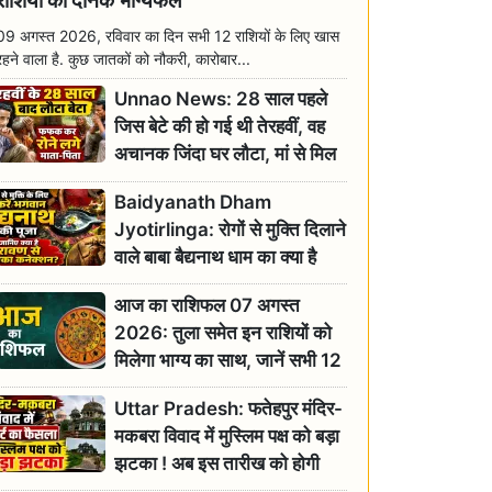
राशियों का दैनिक भाग्यफल
09 अगस्त 2026, रविवार का दिन सभी 12 राशियों के लिए खास
रहने वाला है. कुछ जातकों को नौकरी, कारोबार...
Unnao News: 28 साल पहले
जिस बेटे की हो गई थी तेरहवीं, वह
अचानक जिंदा घर लौटा, मां से मिल
छलक पड़े आंसू
Baidyanath Dham
Jyotirlinga: रोगों से मुक्ति दिलाने
वाले बाबा बैद्यनाथ धाम का क्या है
रावण से संबंध? जानिए ज्योतिर्लिंग की
आज का राशिफल 07 अगस्त
महिमा
2026: तुला समेत इन राशियों को
मिलेगा भाग्य का साथ, जानें सभी 12
राशियों का दैनिक भाग्यफल
Uttar Pradesh: फतेहपुर मंदिर-
मकबरा विवाद में मुस्लिम पक्ष को बड़ा
झटका ! अब इस तारीख को होगी
सुनवाई