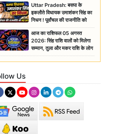
Uttar Pradesh: बसपा के
इकलौते विधायक उमाशंकर सिंह का
निधन ! पूर्वांचल की राजनीति को
बड़ा झटका, योगी ने जताया दुःख
आज का राशिफल 05 अगस्त
2026: सिंह राशि वालों को मिलेगा
सम्मान, तुला और मकर राशि के लोग
रहें सतर्क
ollow Us