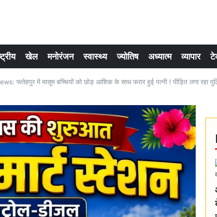
्ट्रीय
खेल
मनोरंजन
स्वास्थ्य
ज्योतिष
अध्यात्म
व्यापार
टे
: फतेहपुर में मासूम बच्चियों को छोड़ आशिक के साथ फरार हुई पत्नी ! पीड़ित लगा रहा पु