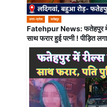
उत्तर-प्रदेश
फतेहपुर
Fatehpur News: फतेहपुर में 
साथ फरार हुई पत्नी ! पीड़ित लग