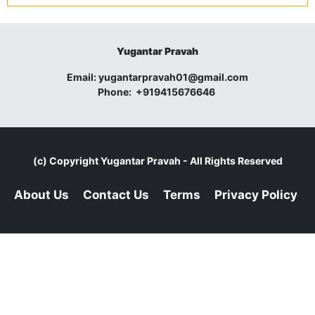
Yugantar Pravah
Email:
yugantarpravah01@gmail.com
Phone:
+919415676646
(c) Copyright
Yugantar Pravah
- All Rights Reserved
About Us
Contact Us
Terms
Privacy Policy