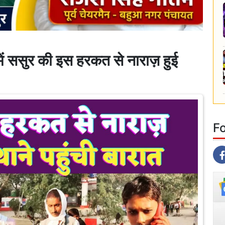
ससुर की इस हरकत से नाराज़ हुई
त
F