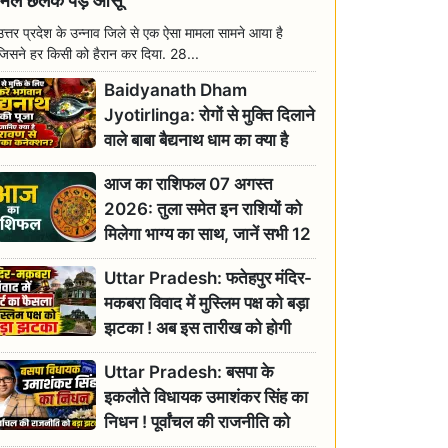
मिल छलक पड़े आंसू
उत्तर प्रदेश के उन्नाव जिले से एक ऐसा मामला सामने आया है
जिसने हर किसी को हैरान कर दिया. 28...
Baidyanath Dham
Jyotirlinga: रोगों से मुक्ति दिलाने
वाले बाबा बैद्यनाथ धाम का क्या है
रावण से संबंध? जानिए ज्योतिर्लिंग की
आज का राशिफल 07 अगस्त
महिमा
2026: तुला समेत इन राशियों को
मिलेगा भाग्य का साथ, जानें सभी 12
राशियों का दैनिक भाग्यफल
Uttar Pradesh: फतेहपुर मंदिर-
मकबरा विवाद में मुस्लिम पक्ष को बड़ा
झटका ! अब इस तारीख को होगी
सुनवाई
Uttar Pradesh: बसपा के
इकलौते विधायक उमाशंकर सिंह का
निधन ! पूर्वांचल की राजनीति को
बड़ा झटका, योगी ने जताया दुःख