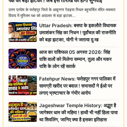
पक्ष को बड़ा झटका ! अब इस तारीख को होगी सुनवाई
उत्तर प्रदेश के फतेहपुर जिले के आबूनगर रेडइया स्थित बहुचर्चित मंदिर-मकबरा
विवाद में मुस्लिम पक्ष को अदालत से बड़ा झटका...
Uttar Pradesh: बसपा के इकलौते विधायक
उमाशंकर सिंह का निधन ! पूर्वांचल की राजनीति
को बड़ा झटका, योगी ने जताया दुःख
आज का राशिफल 05 अगस्त 2026: सिंह
राशि वालों को मिलेगा सम्मान, तुला और मकर
राशि के लोग रहें सतर्क
Fatehpur News: फतेहपुर नगर पालिका में
सामग्री खरीद पर बवाल ! सभासदों ने ईओ पर
लगाए भ्रष्टाचार के गंभीर आरोप
Jageshwar Temple History: अद्भुत है
जागेश्वर धाम की महिमा ! हाथी भी नहीं हिला पाया
था शिवलिंग, जानिए क्या है इसका इतिहास