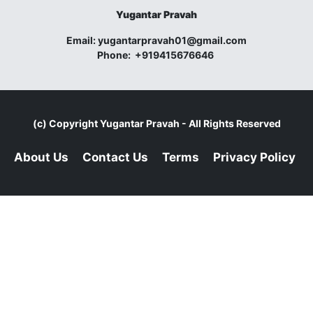
Yugantar Pravah
Email:
yugantarpravah01@gmail.com
Phone:
+919415676646
(c) Copyright
Yugantar Pravah
- All Rights Reserved
About Us
Contact Us
Terms
Privacy Policy