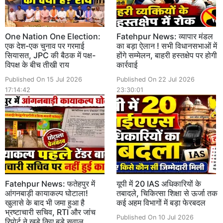
One Nation One Election:
Fatehpur News: व्यापार मंडल
एक देश-एक चुनाव पर गरमाई
का बड़ा ऐलान ! सभी विधानसभाओं में
सियासत, JPC की बैठक में पक्ष-
होंगे सम्मेलन, बाहरी हस्तक्षेप पर होगी
विपक्ष के बीच तीखी राय
कार्रवाई
Published On 15 Jul 2026
Published On 22 Jul 2026
17:14:42
23:30:01
Fatehpur News: फतेहपुर में
यूपी में 20 IAS अधिकारियों के
आंगनबाड़ी कायाकल्प घोटाला!
तबादले, चिकित्सा शिक्षा से ऊर्जा तक
खुलासे के बाद भी जमा हुआ है
कई अहम विभागों में बड़ा फेरबदल
भ्रष्टाचारी सचिव, RTI और जांच
Published On 10 Jul 2026
रिपोर्ट ने खड़े किए बड़े सवाल