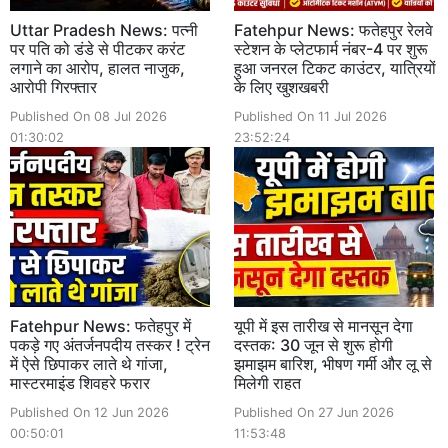
Uttar Pradesh News: पत्नी
Fatehpur News: फतेहपुर रेलवे
पर पति को डंडे से पीटकर करंट
स्टेशन के प्लेटफार्म नंबर-4 पर शुरू
लगाने का आरोप, हालत नाजुक,
हुआ जनरल टिकट काउंटर, यात्रियों
आरोपी गिरफ्तार
के लिए खुशखबरी
Published On 08 Jul 2026
Published On 11 Jul 2026
01:30:02
23:52:24
Fatehpur News: फतेहपुर में
यूपी में इस तारीख से मानसून देगा
पकड़े गए अंतर्जनपदीय तस्कर ! ट्रेन
दस्तक: 30 जून से शुरू होगी
में ऐसे छिपाकर लाते थे गांजा,
झमाझम बारिश, भीषण गर्मी और लू से
मास्टरमाइंड शिवहरे फरार
मिलेगी राहत
Published On 12 Jun 2026
Published On 27 Jun 2026
00:50:01
11:53:48