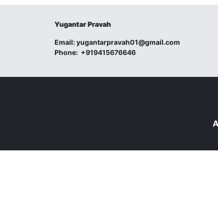
Yugantar Pravah
Email:
yugantarpravah01@gmail.com
Phone:
+919415676646
A