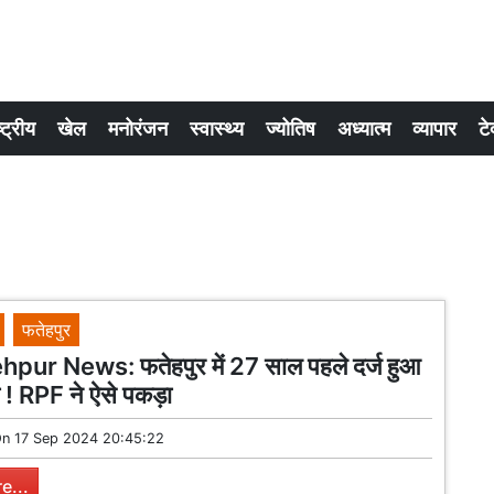
्ट्रीय
खेल
मनोरंजन
स्वास्थ्य
ज्योतिष
अध्यात्म
व्यापार
टे
फतेहपुर
pur News: फतेहपुर में 27 साल पहले दर्ज हुआ
 ! RPF ने ऐसे पकड़ा
On
17 Sep 2024 20:45:22
e...