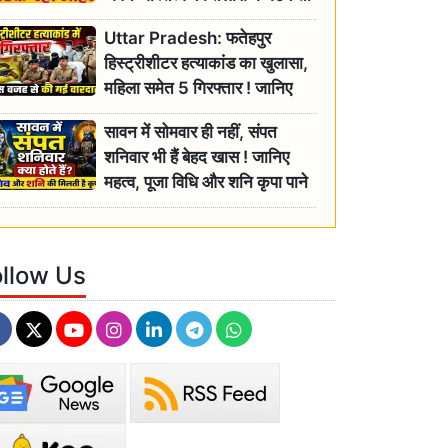
रही बुजुर्ग, एसडीएम ने दिए जांच के
Uttar Pradesh: फतेहपुर
आदेश
हिस्ट्रीशीटर हत्याकांड का खुलासा,
महिला समेत 5 गिरफ्तार ! जानिए
क्या था कनेक्शन?
सावन में सोमवार ही नहीं, संपत
शनिवार भी हैं बेहद खास ! जानिए
महत्व, पूजा विधि और शनि कृपा पाने
के आसान उपाय
ollow Us