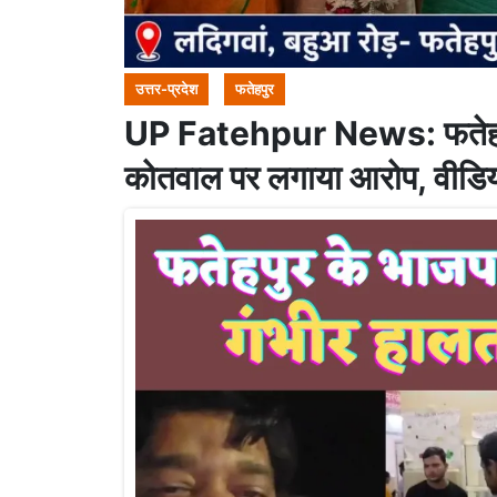
उत्तर-प्रदेश
फतेहपुर
UP Fatehpur News: फतेहपुर म
कोतवाल पर लगाया आरोप, वीडि