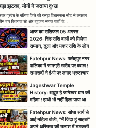
बड़ा झटका, योगी ने जताया दुःख
उत्तर प्रदेश के बलिया जिले की रसड़ा विधानसभा सीट से लगातार
तीन बार विधायक रहे और बहुजन समाज पार्टी के...
आज का राशिफल 05 अगस्त
2026: सिंह राशि वालों को मिलेगा
सम्मान, तुला और मकर राशि के लोग
रहें सतर्क
Fatehpur News: फतेहपुर नगर
पालिका में सामग्री खरीद पर बवाल !
सभासदों ने ईओ पर लगाए भ्रष्टाचार
के गंभीर आरोप
Jageshwar Temple
History: अद्भुत है जागेश्वर धाम की
महिमा ! हाथी भी नहीं हिला पाया था
शिवलिंग, जानिए क्या है इसका
Fatehpur News: सीधा स्वर्ग से
इतिहास
आई महिला बोली, "मैं जिंदा हूं साहब!"
अपने अस्तित्व की तलाश में भटकती