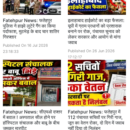
Fatehpur News: फतेहपुर
इलाहाबाद हाईकोर्ट का बड़ा फैसला:
पुलिस ने हाइवे लुटेरे गैंग का किया
यूपी में ग्राम प्रधानों को प्रशासक
पर्दाफाश, मुठभेड़ के बाद चार शातिर
बनाने पर रोक, पंचायत चुनाव को
गिरफ्तार
लेकर सरकार और आयोग से मांगा
जवाब
Published On 16 Jul 2026
Published On 26 Jun 2026
23:18:33
17:12:17
Fatehpur News: सीएमओ दफ्तर
Fatehpur News: फतेहपुर में
में बवाल ! अस्पताल सील होने पर
112 पंचायत सचिवों पर गिरी गाज,
हॉस्पिटल संचालक और बाबू के बीच
जून का वेतन रोका, दो दिन में जवाब
जमकर मारपीट
नहीं दिया तो निलंबन