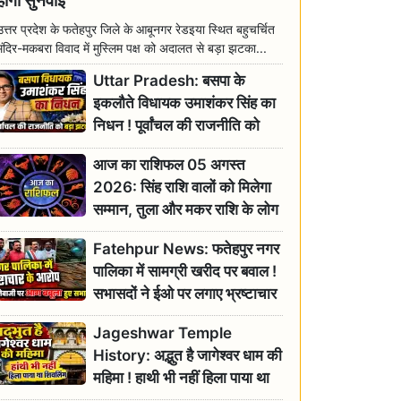
होगी सुनवाई
उत्तर प्रदेश के फतेहपुर जिले के आबूनगर रेडइया स्थित बहुचर्चित
मंदिर-मकबरा विवाद में मुस्लिम पक्ष को अदालत से बड़ा झटका...
Uttar Pradesh: बसपा के
इकलौते विधायक उमाशंकर सिंह का
निधन ! पूर्वांचल की राजनीति को
बड़ा झटका, योगी ने जताया दुःख
आज का राशिफल 05 अगस्त
2026: सिंह राशि वालों को मिलेगा
सम्मान, तुला और मकर राशि के लोग
रहें सतर्क
Fatehpur News: फतेहपुर नगर
पालिका में सामग्री खरीद पर बवाल !
सभासदों ने ईओ पर लगाए भ्रष्टाचार
के गंभीर आरोप
Jageshwar Temple
History: अद्भुत है जागेश्वर धाम की
महिमा ! हाथी भी नहीं हिला पाया था
शिवलिंग, जानिए क्या है इसका