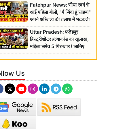
Fatehpur News: सीधा स्वर्ग से
इतिहास
आई महिला बोली, "मैं जिंदा हूं साहब!"
अपने अस्तित्व की तलाश में भटकती
रही बुजुर्ग, एसडीएम ने दिए जांच के
Uttar Pradesh: फतेहपुर
आदेश
हिस्ट्रीशीटर हत्याकांड का खुलासा,
महिला समेत 5 गिरफ्तार ! जानिए
क्या था कनेक्शन?
ollow Us