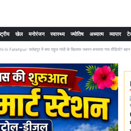
्ट्रीय
खेल
मनोरंजन
स्वास्थ्य
ज्योतिष
अध्यात्म
व्यापार
टे
In Fatehpur: फतेहपुर में क्या राहुल गांधी के खिलाफ जबरन बनवाया गया वीडियो? बहन 