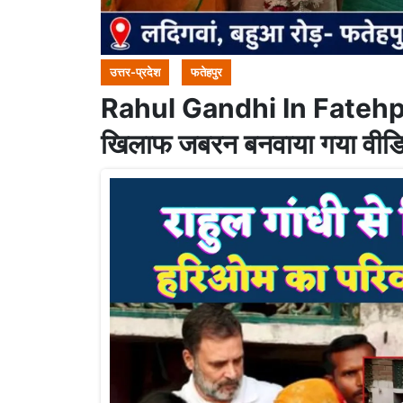
उत्तर-प्रदेश
फतेहपुर
Rahul Gandhi In Fatehpur: फत
खिलाफ जबरन बनवाया गया वीडिय