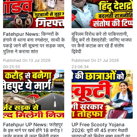
Fatehpur News: किन्नरों के
मुस्लिम विरोध करे तो पाकिस्तानी,
हंगामे से थाना बना रणक्षेत्र, साथी के
हिंदू करें तो देशद्रोही: जानिए भाजपा
पकड़े जाने की सूचना पर सड़क जाम,
पर कैसे कटाक्ष कर रहे हैं संतोष
पुलिस ने कराया शांत
द्विवेदी
Published On 13 Jul 2026
Published On 21 Jul 2026
00:25:55
23:06:34
Fatehpur UP News: फतेहपुर
UP Free Scooty Yojana
के इस मार्ग पर खर्च होंगे 18 करोड़ !
2026: यूपी की 45 हजार मेधावी
जर्जर सड़क से जल्द मिलेगी राहत,
छात्राओं को मिलेगा मुफ्त स्कूटी का