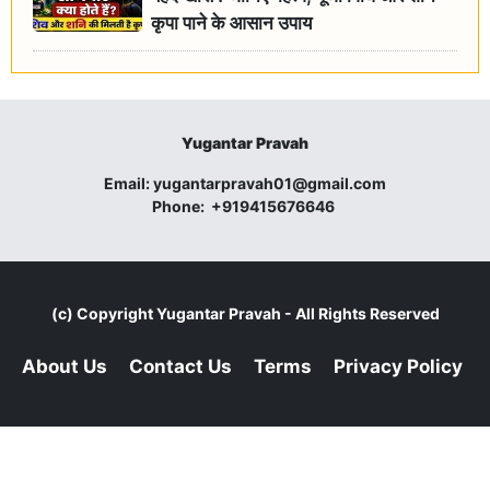
कृपा पाने के आसान उपाय
Yugantar Pravah
Email:
yugantarpravah01@gmail.com
Phone:
+919415676646
(c) Copyright
Yugantar Pravah
- All Rights Reserved
About Us
Contact Us
Terms
Privacy Policy