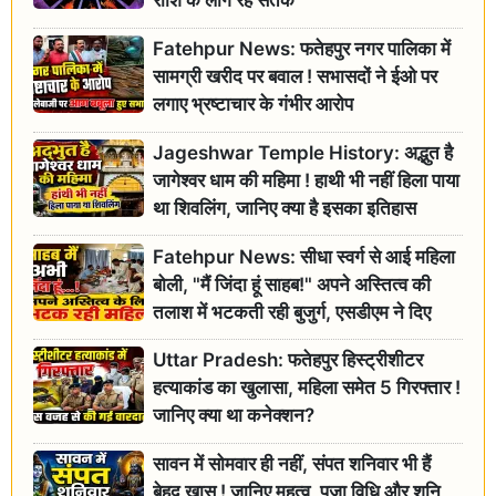
राशि के लोग रहें सतर्क
Fatehpur News: फतेहपुर नगर पालिका में
सामग्री खरीद पर बवाल ! सभासदों ने ईओ पर
लगाए भ्रष्टाचार के गंभीर आरोप
Jageshwar Temple History: अद्भुत है
जागेश्वर धाम की महिमा ! हाथी भी नहीं हिला पाया
था शिवलिंग, जानिए क्या है इसका इतिहास
Fatehpur News: सीधा स्वर्ग से आई महिला
बोली, "मैं जिंदा हूं साहब!" अपने अस्तित्व की
तलाश में भटकती रही बुजुर्ग, एसडीएम ने दिए
जांच के आदेश
Uttar Pradesh: फतेहपुर हिस्ट्रीशीटर
हत्याकांड का खुलासा, महिला समेत 5 गिरफ्तार !
जानिए क्या था कनेक्शन?
सावन में सोमवार ही नहीं, संपत शनिवार भी हैं
बेहद खास ! जानिए महत्व, पूजा विधि और शनि