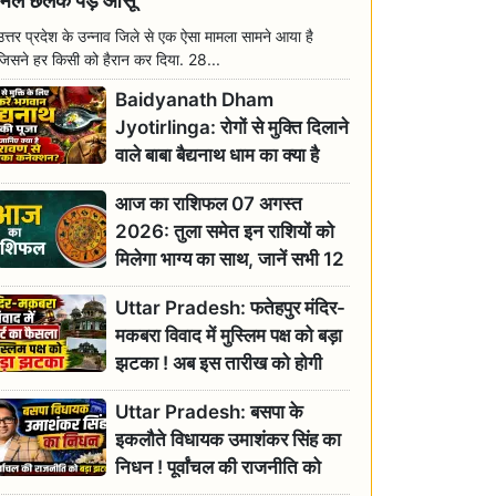
मिल छलक पड़े आंसू
उत्तर प्रदेश के उन्नाव जिले से एक ऐसा मामला सामने आया है
जिसने हर किसी को हैरान कर दिया. 28...
Baidyanath Dham
Jyotirlinga: रोगों से मुक्ति दिलाने
वाले बाबा बैद्यनाथ धाम का क्या है
रावण से संबंध? जानिए ज्योतिर्लिंग की
आज का राशिफल 07 अगस्त
महिमा
2026: तुला समेत इन राशियों को
मिलेगा भाग्य का साथ, जानें सभी 12
राशियों का दैनिक भाग्यफल
Uttar Pradesh: फतेहपुर मंदिर-
मकबरा विवाद में मुस्लिम पक्ष को बड़ा
झटका ! अब इस तारीख को होगी
सुनवाई
Uttar Pradesh: बसपा के
इकलौते विधायक उमाशंकर सिंह का
निधन ! पूर्वांचल की राजनीति को
बड़ा झटका, योगी ने जताया दुःख