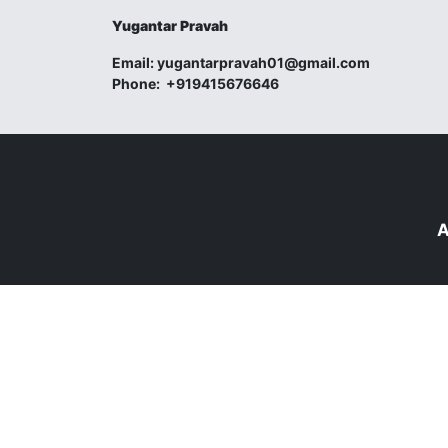
Yugantar Pravah
Email:
yugantarpravah01@gmail.com
Phone:
+919415676646
A