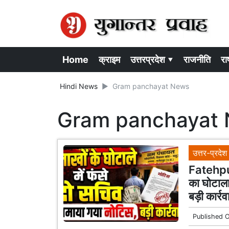
Home
क्राइम
उत्तरप्रदेश ▾
राजनीति
राष
Hindi News
Gram panchayat News
Gram panchayat
उत्तर-प्रदेश
Fatehpur
का घोटाला
बड़ी कार्रव
Published 