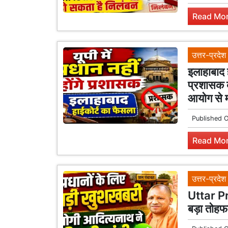
Read Mor
उत्तर-प्रदेश
इलाहाबाद ह
प्रशासक 
आयोग से म
Published 
Read Mor
उत्तर-प्रदेश
Uttar Pra
बड़ा तोहफा