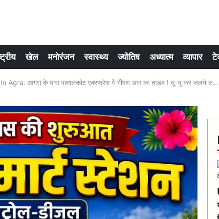
्ट्रीय
खेल
मनोरंजन
स्वास्थ्य
ज्योतिष
अध्यात्म
व्यापार
टे
 Agra: आगरा के पास पातालकोट एक्सप्रेस में भीषण आग का तांडव ! धू-धू कर जलने ल...