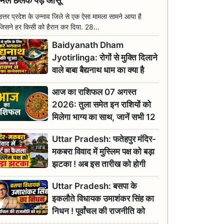
मिल छलक पड़े आंसू
उत्तर प्रदेश के उन्नाव जिले से एक ऐसा मामला सामने आया है
जिसने हर किसी को हैरान कर दिया. 28...
Baidyanath Dham
Jyotirlinga: रोगों से मुक्ति दिलाने
वाले बाबा बैद्यनाथ धाम का क्या है
रावण से संबंध? जानिए ज्योतिर्लिंग की
आज का राशिफल 07 अगस्त
महिमा
2026: तुला समेत इन राशियों को
मिलेगा भाग्य का साथ, जानें सभी 12
राशियों का दैनिक भाग्यफल
Uttar Pradesh: फतेहपुर मंदिर-
मकबरा विवाद में मुस्लिम पक्ष को बड़ा
झटका ! अब इस तारीख को होगी
सुनवाई
Uttar Pradesh: बसपा के
इकलौते विधायक उमाशंकर सिंह का
निधन ! पूर्वांचल की राजनीति को
बड़ा झटका, योगी ने जताया दुःख