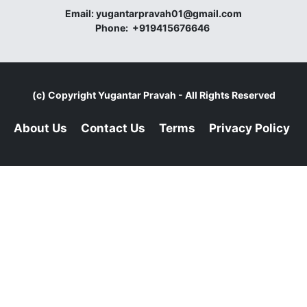
Email:
yugantarpravah01@gmail.com
Phone:
+919415676646
(c) Copyright
Yugantar Pravah
- All Rights Reserved
About Us
Contact Us
Terms
Privacy Policy