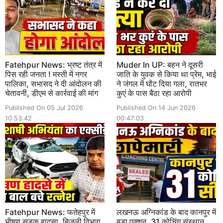
Fatehpur News: भ्रष्ट तंत्र में
Muder In UP: बहन ने दूसरी
पिस रही जनता ! मस्ती में नगर
जाति के युवक से किया था प्रेम, भाई
पालिका, सभासद ने दी आंदोलन की
ने जंगल में घोंट दिया गला, रातभर
चेतावनी, डीएम से कार्रवाई की मांग
कुएं के पास बैठा रहा आरोपी
Published On 05 Jul 2026
Published On 14 Jun 2026
10:53:42
00:47:03
Fatehpur News: फतेहपुर में
लखनऊ अग्निकांड के बाद कानपुर में
भीषण सड़क हादसा, बिजली विभाग
बड़ा एक्शन, 31 कोचिंग संस्थान