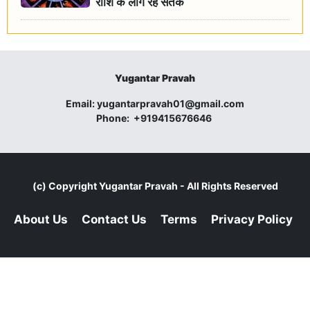
राशि के लोग रहें सतर्क
Yugantar Pravah
Email:
yugantarpravah01@gmail.com
Phone:
+919415676646
(c) Copyright
Yugantar Pravah
- All Rights Reserved
About Us
Contact Us
Terms
Privacy Policy