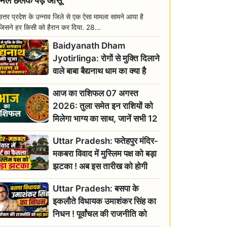
मिल छलक पड़े आंसू
उत्तर प्रदेश के उन्नाव जिले से एक ऐसा मामला सामने आया है
जिसने हर किसी को हैरान कर दिया. 28...
Baidyanath Dham
Jyotirlinga: रोगों से मुक्ति दिलाने
वाले बाबा बैद्यनाथ धाम का क्या है
रावण से संबंध? जानिए ज्योतिर्लिंग की
आज का राशिफल 07 अगस्त
महिमा
2026: तुला समेत इन राशियों को
मिलेगा भाग्य का साथ, जानें सभी 12
राशियों का दैनिक भाग्यफल
Uttar Pradesh: फतेहपुर मंदिर-
मकबरा विवाद में मुस्लिम पक्ष को बड़ा
झटका ! अब इस तारीख को होगी
सुनवाई
Uttar Pradesh: बसपा के
इकलौते विधायक उमाशंकर सिंह का
निधन ! पूर्वांचल की राजनीति को
बड़ा झटका, योगी ने जताया दुःख