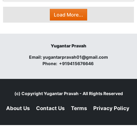
Load More...
Yugantar Pravah
Email:
yugantarpravah01@gmail.com
Phone:
+919415676646
(c) Copyright
Yugantar Pravah
- All Rights Reserved
About Us
Contact Us
Terms
Privacy Policy