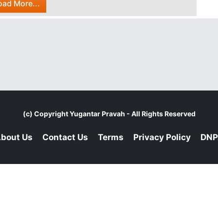
oad More...
(c) Copyright
Yugantar Pravah
- All Rights Reserved
bout Us
Contact Us
Terms
Privacy Policy
DNP