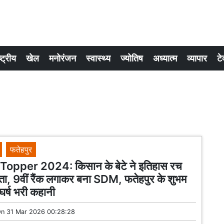
्ट्रीय
खेल
मनोरंजन
स्वास्थ्य
ज्योतिष
अध्यात्म
व्यापार
टे
फतेहपुर
opper 2024: किसान के बेटे ने इतिहास रच
ा, 9वीं रैंक लगाकर बना SDM, फतेहपुर के शुभम
ंघर्ष भरी कहानी
On
31 Mar 2026 00:28:28