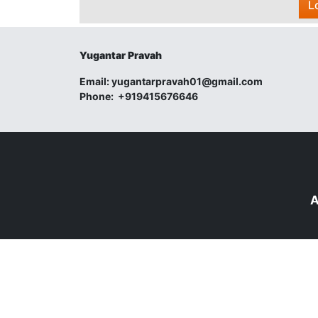
L
Yugantar Pravah
Email:
yugantarpravah01@gmail.com
Phone:
+919415676646
A