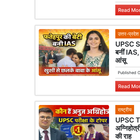
Read Mor
उत्तर-प्रदेश
UPSC Sha
बनीं IAS,
आंसू
Published 
Read Mor
राष्ट्रीय
UPSC To
अग्निहोत्र
की राह