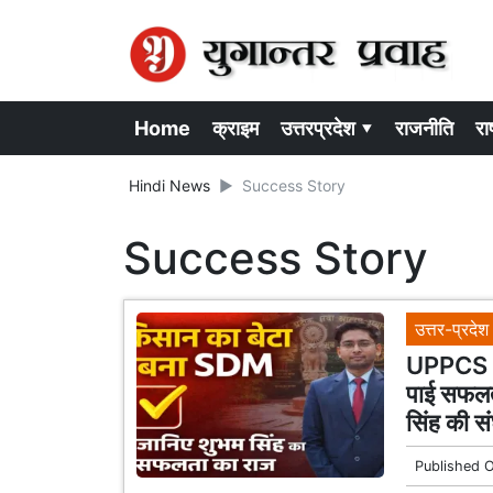
Home
क्राइम
उत्तरप्रदेश ▾
राजनीति
राष
Hindi News
Success Story
Success Story
उत्तर-प्रदेश
UPPCS T
पाई सफलत
सिंह की स
Published 