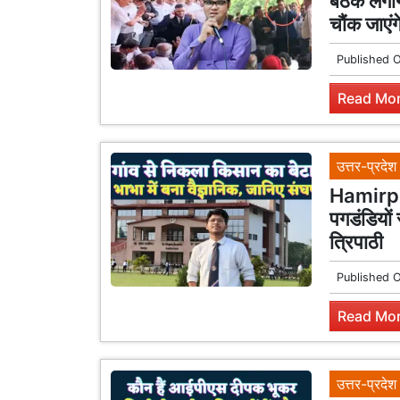
बैठक लगान
चौंक जाएंग
Published 
Read Mor
उत्तर-प्रदेश
Hamirpur
पगडंडियों
त्रिपाठी
Published 
Read Mor
उत्तर-प्रदेश