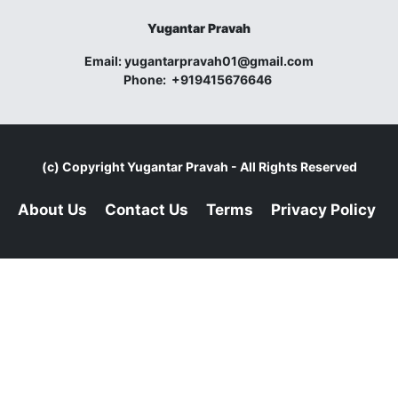
Yugantar Pravah
Email:
yugantarpravah01@gmail.com
Phone:
+919415676646
(c) Copyright
Yugantar Pravah
- All Rights Reserved
About Us
Contact Us
Terms
Privacy Policy