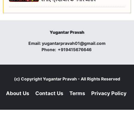
Yugantar Pravah
Email:
yugantarpravah01@gmail.com
Phone:
+919415676646
(c) Copyright
Yugantar Pravah
- All Rights Reserved
About Us
Contact Us
Terms
Privacy Policy