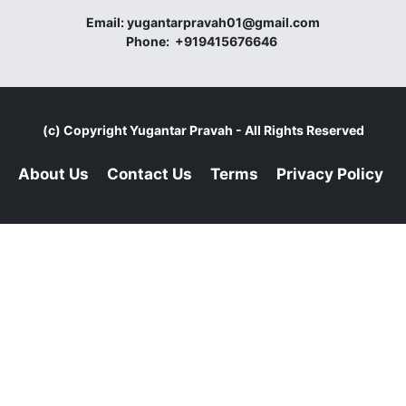
Email:
yugantarpravah01@gmail.com
Phone:
+919415676646
(c) Copyright
Yugantar Pravah
- All Rights Reserved
About Us
Contact Us
Terms
Privacy Policy