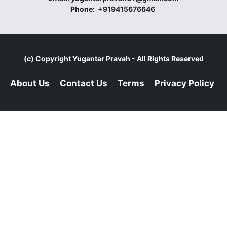
Phone:
+919415676646
(c) Copyright
Yugantar Pravah
- All Rights Reserved
About Us
Contact Us
Terms
Privacy Policy