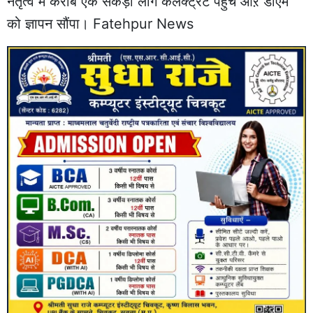
नेतृत्व में करीब एक सैकड़ा लोग कलक्ट्रेट पहुंचे औऱ डीएम
को ज्ञापन सौंपा। Fatehpur News