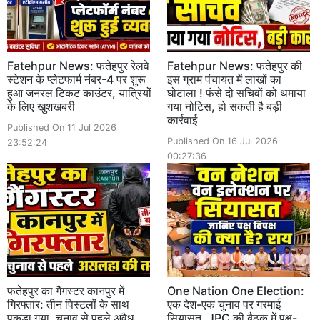
Fatehpur News: फतेहपुर रेलवे
Fatehpur News: फतेहपुर की
स्टेशन के प्लेटफार्म नंबर-4 पर शुरू
इस ग्राम पंचायत में लाखों का
हुआ जनरल टिकट काउंटर, यात्रियों
घोटाला ! फंसे दो सचिवों को थमाया
के लिए खुशखबरी
गया नोटिस, हो सकती है बड़ी
कार्रवाई
Published On 11 Jul 2026
Published On 16 Jul 2026
23:52:24
00:27:36
फतेहपुर का गैंगस्टर कानपुर में
One Nation One Election:
गिरफ्तार: तीन पिस्टलों के साथ
एक देश-एक चुनाव पर गरमाई
पकड़ा गया, चुनाव से पहले अवैध
सियासत, JPC की बैठक में पक्ष-