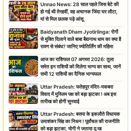
Unnao News: 28 साल पहले जिस बेटे की
हो गई थी तेरहवीं, वह अचानक जिंदा घर लौटा,
मां से मिल छलक पड़े आंसू
Baidyanath Dham Jyotirlinga: रोगों
से मुक्ति दिलाने वाले बाबा बैद्यनाथ धाम का क्या है
रावण से संबंध? जानिए ज्योतिर्लिंग की महिमा
आज का राशिफल 07 अगस्त 2026: तुला
समेत इन राशियों को मिलेगा भाग्य का साथ, जानें
सभी 12 राशियों का दैनिक भाग्यफल
Uttar Pradesh: फतेहपुर मंदिर-मकबरा
विवाद में मुस्लिम पक्ष को बड़ा झटका ! अब इस
तारीख को होगी सुनवाई
Uttar Pradesh: बसपा के इकलौते विधायक
उमाशंकर सिंह का निधन ! पूर्वांचल की राजनीति
को बड़ा झटका, योगी ने जताया दुःख