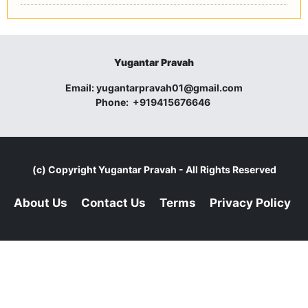
Yugantar Pravah
Email:
yugantarpravah01@gmail.com
Phone:
+919415676646
(c) Copyright
Yugantar Pravah
- All Rights Reserved
About Us
Contact Us
Terms
Privacy Policy