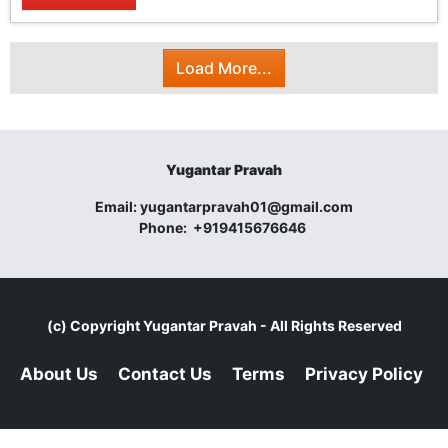
Load More...
Yugantar Pravah
Email:
yugantarpravah01@gmail.com
Phone:
+919415676646
(c) Copyright
Yugantar Pravah
- All Rights Reserved
About Us
Contact Us
Terms
Privacy Policy