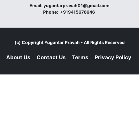
Email:
yugantarpravah01@gmail.com
Phone:
+919415676646
(c) Copyright
Yugantar Pravah
- All Rights Reserved
About Us
Contact Us
Terms
Privacy Policy