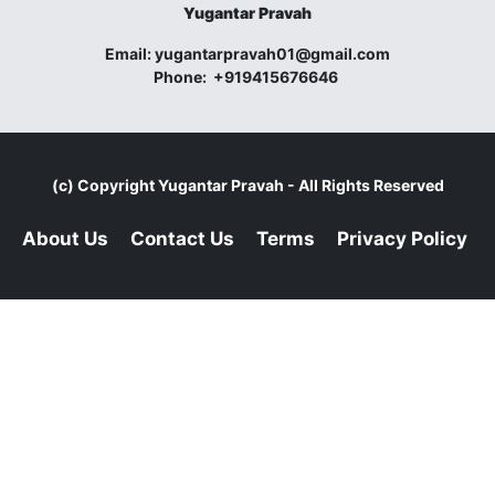
Yugantar Pravah
Email:
yugantarpravah01@gmail.com
Phone:
+919415676646
(c) Copyright
Yugantar Pravah
- All Rights Reserved
About Us
Contact Us
Terms
Privacy Policy