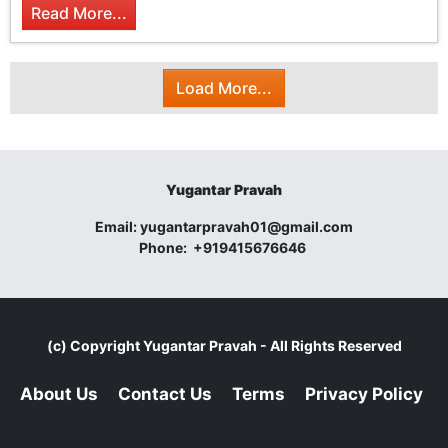
Read More...
Load More...
Yugantar Pravah
Email:
yugantarpravah01@gmail.com
Phone:
+919415676646
(c) Copyright
Yugantar Pravah
- All Rights Reserved
About Us
Contact Us
Terms
Privacy Policy