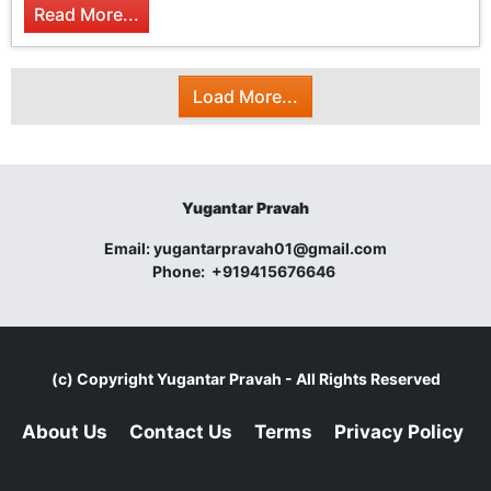
Read More...
Load More...
Yugantar Pravah
Email:
yugantarpravah01@gmail.com
Phone:
+919415676646
(c) Copyright
Yugantar Pravah
- All Rights Reserved
About Us
Contact Us
Terms
Privacy Policy