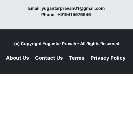
Email:
yugantarpravah01@gmail.com
Phone:
+919415676646
(c) Copyright
Yugantar Pravah
- All Rights Reserved
About Us
Contact Us
Terms
Privacy Policy