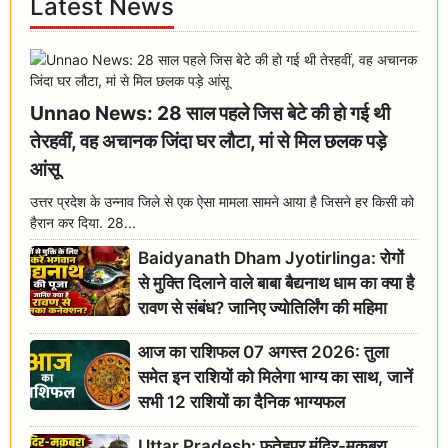
Latest News
Unnao News: 28 साल पहले जिस बेटे की हो गई थी
तेरहवीं, वह अचानक जिंदा घर लौटा, मां से मिल छलक पड़े
आंसू
उत्तर प्रदेश के उन्नाव जिले से एक ऐसा मामला सामने आया है जिसने हर किसी को
हैरान कर दिया. 28...
Baidyanath Dham Jyotirlinga: रोगों
से मुक्ति दिलाने वाले बाबा बैद्यनाथ धाम का क्या है
रावण से संबंध? जानिए ज्योतिर्लिंग की महिमा
आज का राशिफल 07 अगस्त 2026: तुला
समेत इन राशियों को मिलेगा भाग्य का साथ, जानें
सभी 12 राशियों का दैनिक भाग्यफल
Uttar Pradesh: फतेहपुर मंदिर-मकबरा