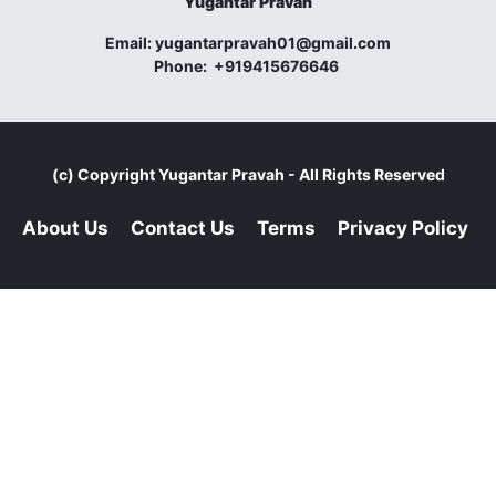
Yugantar Pravah
Email:
yugantarpravah01@gmail.com
Phone:
+919415676646
(c) Copyright
Yugantar Pravah
- All Rights Reserved
About Us
Contact Us
Terms
Privacy Policy