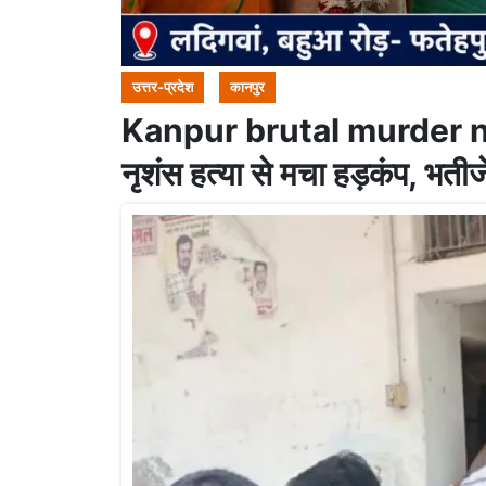
उत्तर-प्रदेश
कानपुर
Kanpur brutal murder news 
नृशंस हत्या से मचा हड़कंप, भती