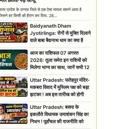
मिल छलक पड़े आंसू
उत्तर प्रदेश के उन्नाव जिले से एक ऐसा मामला सामने आया है
जिसने हर किसी को हैरान कर दिया. 28...
Baidyanath Dham
Jyotirlinga: रोगों से मुक्ति दिलाने
वाले बाबा बैद्यनाथ धाम का क्या है
रावण से संबंध? जानिए ज्योतिर्लिंग की
आज का राशिफल 07 अगस्त
महिमा
2026: तुला समेत इन राशियों को
मिलेगा भाग्य का साथ, जानें सभी 12
राशियों का दैनिक भाग्यफल
Uttar Pradesh: फतेहपुर मंदिर-
मकबरा विवाद में मुस्लिम पक्ष को बड़ा
झटका ! अब इस तारीख को होगी
सुनवाई
Uttar Pradesh: बसपा के
इकलौते विधायक उमाशंकर सिंह का
निधन ! पूर्वांचल की राजनीति को
बड़ा झटका, योगी ने जताया दुःख