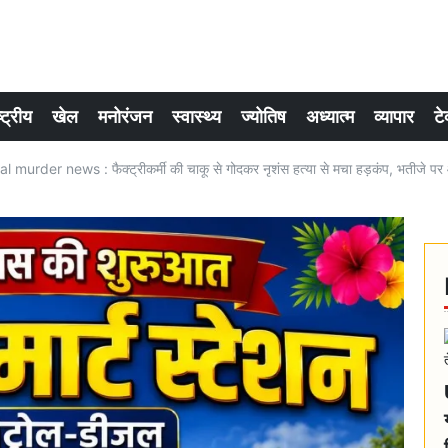
्ट्रीय
खेल
मनोरंजन
स्वास्थ्य
ज्योतिष
अध्यात्म
व्यापार
टे
 murder news : फैक्ट्रीकर्मी की चाकू से गोदकर नृशंस हत्या से मचा हड़कंप, भतीजे पर