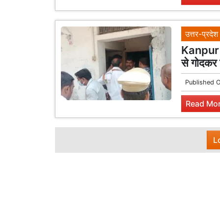
उत्तर-प्रदेश
Kanpur b
से गोदकर 
Published 
Read Mor
L