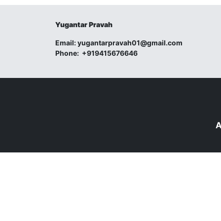
Yugantar Pravah
Email:
yugantarpravah01@gmail.com
Phone:
+919415676646
A